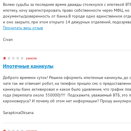
Волею судьбы за последнее время дважды столкнулся с ипотекой ВТ
ипотеку, хочу зарегистрировать право собственности через МФЦ, но
документы/доверенность от банка.В городе одно единственное отд
и оно закрыто, при этом открыто 14 дежурных отделений, подозрева
Прочитать весь отзыв
Civan
ужасно
Ипотечные каникулы
Доброго времени суток! Решила оформить ипотечные каникулы, до 
чате так же отвечает робот, на телефон пришло смс о предоставлен
каникулы банк активировал и какое было удивление, что график плат
года (переплата около 350000)!!!! Подскажите, уважаемый ВТБ, это
кароновируса? И почему об этом нет информации? Прошу аннулиров
SarapkinaOksana
ужасно