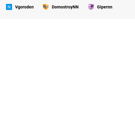
Vgoroden
DomostroyNN
Gipernn