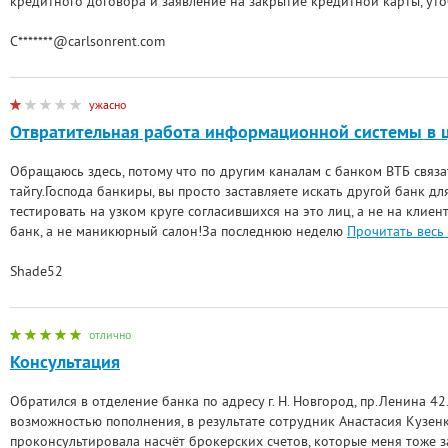
кредитного договора и заявление на закрытие кредитной карты, уто
C*******@carlsonrent.com
ужасно
Отвратительная работа информационной системы в 
Обращаюсь здесь, потому что по другим каналам с банком ВТБ связа
тайгу.Господа банкиры, вы просто заставляете искать другой банк д
тестировать на узком круге согласившихся на это лиц, а не на клиент
банк, а не маникюрный салон!За последнюю неделю
Прочитать весь
Shade52
отлично
Консультация
Обратился в отделение банка по адресу г. Н. Новгород, пр.Ленина 42
возможностью пополнения, в результате сотрудник Анастасия Кузен
проконсультировала насчёт брокерских счетов, которые меня тоже з