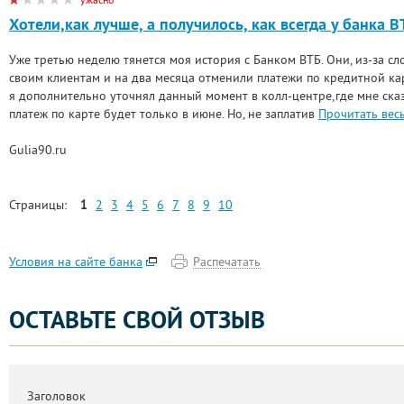
Хотели,как лучше, а получилось, как всегда у банка В
Уже третью неделю тянется моя история с Банком ВТБ. Они, из-за с
своим клиентам и на два месяца отменили платежи по кредитной кар
я дополнительно уточнял данный момент в колл-центре,где мне ска
платеж по карте будет только в июне. Но, не заплатив
Прочитать вес
Gulia90.ru
Страницы:
1
2
3
4
5
6
7
8
9
10
Распечатать
Условия на сайте банка
ОСТАВЬТЕ СВОЙ ОТЗЫВ
Заголовок