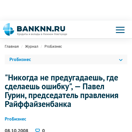
Главная
Журнал
ProБизнес
ProБизнес
"Никогда не предугадаешь, где
сделаешь ошибку", — Павел
Гурин, председатель правления
Райффайзенбанка
ProБизнес
08.10.2008
0