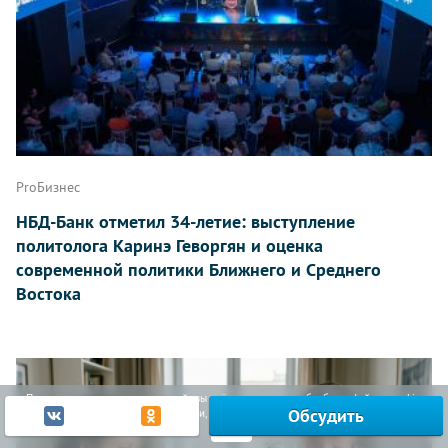
ProБизнес
НБД-Банк отметил 34-летие: выступление
политолога Каринэ Геворгян и оценка
современной политики Ближнего и Среднего
Востока
Продолжая использовать наш сайт, вы даёте согласие на обработку файлов cookie,
Обсудить
включая использование Яндекс.Метрики, в целях улучшения работы сайта.
Узнать больше
Ок