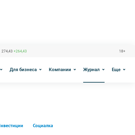
 274,43
+264,43
18+
Для бизнеса
Компании
Журнал
Еще
нвестиции
Социалка