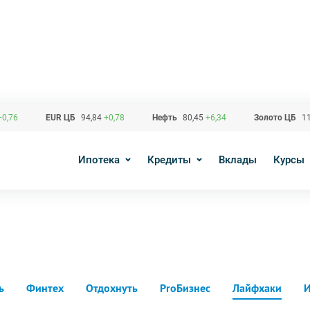
+0,76
EUR ЦБ
94,84
+0,78
Нефть
80,45
+6,34
Золото ЦБ
11
Ипотека
Кредиты
Вклады
Курсы
ь
Финтех
Отдохнуть
ProБизнес
Лайфхаки
И