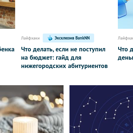
Лайфхаки
Эксклюзив BankNN
Лайфха
бенка
Что делать, если не поступил
Что 
на бюджет: гайд для
день
нижегородских абитуриентов