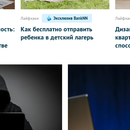
Лайфхаки
Эксклюзив BankNN
Лайфха
ость:
Как бесплатно отправить
Диза
ребенка в детский лагерь
квар
тве
спос