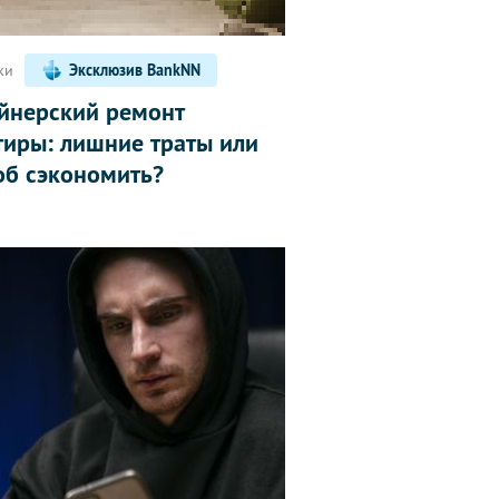
ки
Эксклюзив BankNN
йнерский ремонт
тиры: лишние траты или
об сэкономить?