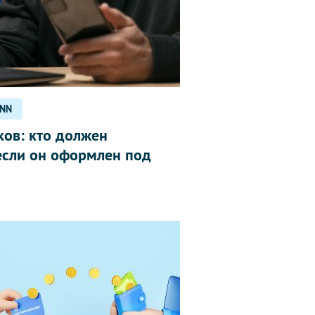
kNN
ов: кто должен
 если он оформлен под