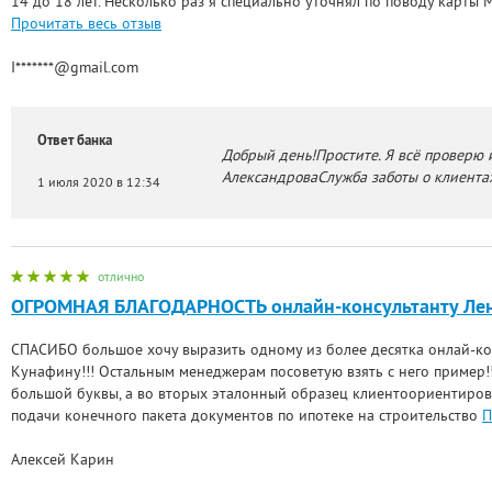
14 до 18 лет. Несколько раз я специально уточнял по поводу карты M
Прочитать весь отзыв
I*******@gmail.com
Ответ банка
Добрый день!Простите. Я всё проверю 
АлександроваСлужба заботы о клиент
1 июля 2020 в 12:34
отлично
ОГРОМНАЯ БЛАГОДАРНОСТЬ онлайн-консультанту Лен
СПАСИБО большое хочу выразить одному из более десятка онлай-ко
Кунафину!!! Остальным менеджерам посоветую взять с него пример!!!
большой буквы, а во вторых эталонный образец клиентоориентиров
подачи конечного пакета документов по ипотеке на строительство
П
Алексей Карин