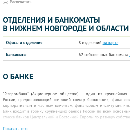
Распечатать
ОТДЕЛЕНИЯ И БАНКОМАТЫ
В НИЖНЕМ НОВГОРОДЕ И ОБЛАСТИ
Офисы и отделения
8 отделений
на карте
Банкоматы
62 собственных банкомата
О БАНКЕ
"Газпромбанк" (Акционерное общество) – один из крупнейших 
России, предоставляющий широкий спектр банковских, финансов
корпоративным и частным клиентам, финансовым институтам, инс
Банк входит в тройку крупнейших банков России по всем основным
списке банков Центральной и Восточной Европы по размеру собстве
Банк обслуживает ключевые отрасли российской экономики – газ
Показать текст