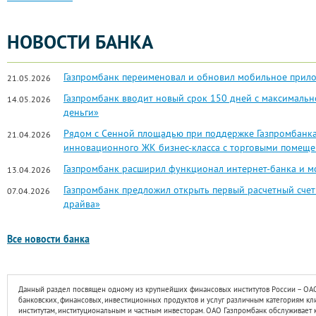
нефтехимическую, черную и цветную металлургию, электроэнергети
транспорт, строительство, связь, агропромышленный комплекс, торго
НОВОСТИ БАНКА
Розничный бизнес также является стратегически важным направлен
последовательно увеличиваются. Частным клиентам предлагается по
Газпромбанк переименовал и обновил мобильное прил
21.05.2026
депозиты, расчетные операции, электронные банковские карты и др
Газпромбанк вводит новый срок 150 дней с максимальн
14.05.2026
Газпромбанк занимает сильные позиции на отечественном и межд
деньги»
одним из российских лидеров по организации и андеррайтинг
Рядом с Сенной площадью при поддержке Газпромбанка
21.04.2026
управлению активами, в сфере частного банковского обслужива
инновационного ЖК бизнес-класса с торговыми помеще
других областях инвестиционного банкинга.
Газпромбанк расширил функционал интернет-банка и 
13.04.2026
В числе клиентов Газпромбанка – около 4 миллионов физических и 
Газпромбанк предложил открыть первый расчетный счет 
07.04.2026
драйва»
В настоящее время Газпромбанк участвует в капитале банков, распо
Швейцарии и Люксембурге; имеет представительства в Астане (Ка
(Монголия) и Нью-Дели (Индия).
Все новости банка
В России региональная сеть Газпромбанка представлена 20 филиал
Южно-Сахалинска. Общее число офисов, предоставляющих выс
Данный раздел посвящен одному из крупнейших финансовых институтов России – ОАО
превышает 350.
банковских, финансовых, инвестиционных продуктов и услуг различным категориям кл
институтам, институциональным и частным инвесторам. ОАО Газпромбанк обслуживает 