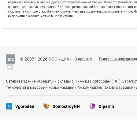
Газпромбанк является членом Российского национального комитета
нефтяную, атомную и многие другие отрасли. Розничный бизнес также стратегически 
последовательно увеличиваются. В составе региональной сети данного финансового ин
участвует в капитале 3 зарубежных банков и его представительства открыты в Китае,
информацию о банке можно в Презентации.
© 2007—2026 ООО «ЦИК»
О проекте
Правовая информац
Сетевое издание «Кредиты и вклады в Нижнем Новгороде» (18+). Зареги
технологий и массовых коммуникаций (Роскомнадзор) за регистрационн
Vgoroden
DomostroyNN
Gipernn