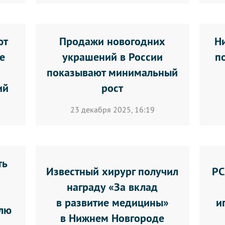
ют
Продажи новогодних
Н
е
украшений в России
п
показывают минимальный
ий
рост
23 декабря 2025, 16:19
ть
Известный хирург получил
РС
награду «За вклад
в развитие медицины»
и
лю
в Нижнем Новгороде