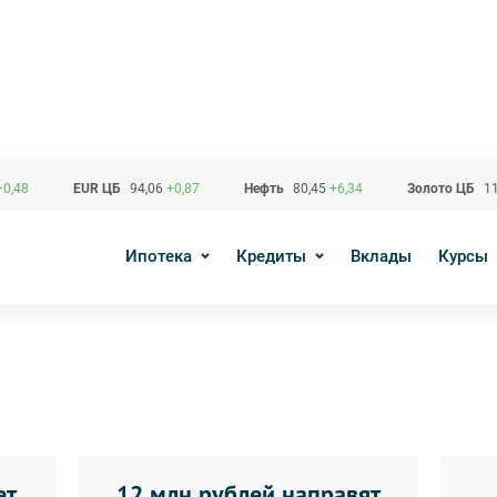
+0,48
EUR ЦБ
94,06
+0,87
Нефть
80,45
+6,34
Золото ЦБ
11
Ипотека
Кредиты
Вклады
Курсы
ет
12 млн рублей направят