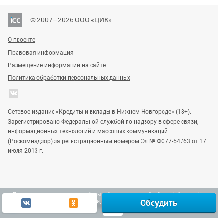
© 2007—2026 ООО «ЦИК»
О проекте
Правовая информация
Размещение информации на сайте
Политика обработки персональных данных
Сетевое издание «Кредиты и вклады в Нижнем Новгороде» (18+).
Зарегистрировано Федеральной службой по надзору в сфере связи,
информационных технологий и массовых коммуникаций
(Роскомнадзор) за регистрационным номером Эл № ФС77-54763 от 17
июля 2013 г.
Продолжая использовать наш сайт, вы даёте согласие на обработку файлов cookie,
Обсудить
включая использование Яндекс.Метрики, в целях улучшения работы сайта.
Узнать больше
Vgoroden
DomostroyNN
Gipernn
Ок