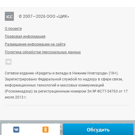
© 2007—2026 ООО «ЦИК»
О проекте
Правовая информация
Размещение информации на сайте
Политика обработки персональных данных
Сетевое издание «Кредиты и вклады в Нижнем Новгороде» (18+).
Зарегистрировано Федеральной службой по надзору в сфере связи,
информационных технологий и массовых коммуникаций
(Роскомнадзор) за регистрационным номером Эл № ФС77-54763 от 17
июля 2013 г.
Продолжая использовать наш сайт, вы даёте согласие на обработку файлов cookie,
Обсудить
включая использование Яндекс.Метрики, в целях улучшения работы сайта.
Узнать больше
Vgoroden
DomostroyNN
Gipernn
Ок