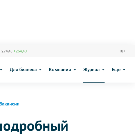
 274,43
+264,43
18+
Для бизнеса
Компании
Журнал
Еще
Вакансии
 подробный