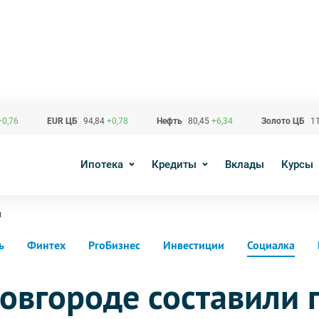
+0,76
EUR ЦБ
94,84
+0,78
Нефть
80,45
+6,34
Золото ЦБ
11
Ипотека
Кредиты
Вклады
Курсы
и
ь
Финтех
ProБизнес
Инвестиции
Социалка
овгороде составили