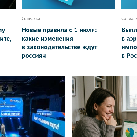
Социалка
Социал
му
Новые правила с 1 июля:
Выпл
ите,
какие изменения
в аэ
в законодательстве ждут
импо
россиян
в Ро