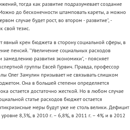
жений, тогда как развитие подразумевает создание
Можно до бесконечности штамповать кареты, а можно
рвом случае будет рост, во втором - развитие", -
к свой тезис.
т явный крен бюджета в сторону социальной сферы, в
ение пенсий. "Увеличение социальных расходов
 замедлению развития экономики", - поясняет
спертной группы Евсей Гурвич. Правда, профессор
лы Олег Замулин призывает не связывать слишком
юджетом. Она в большей степени определяется
ока остается достаточно жесткой. Но в любом случае
циальной статье расходов бюджет остается
нтикризисные меры будут уже не столь велики. Дефицит
уровне 8,3%, в 2010 г. – 6,8%, в 2011 г. – 4% и в 2012