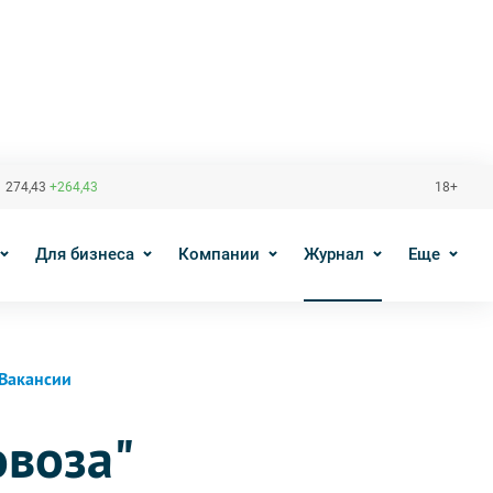
 274,43
+264,43
18+
Для бизнеса
Компании
Журнал
Еще
Вакансии
овоза"