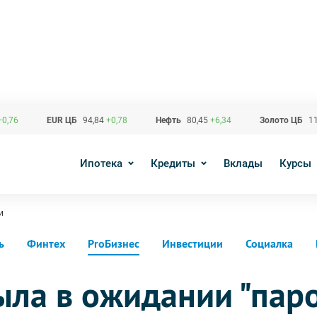
+0,76
EUR ЦБ
94,84
+0,78
Нефть
80,45
+6,34
Золото ЦБ
11
Ипотека
Кредиты
Вклады
Курсы
и
ь
Финтех
ProБизнес
Инвестиции
Социалка
ыла в ожидании "пар