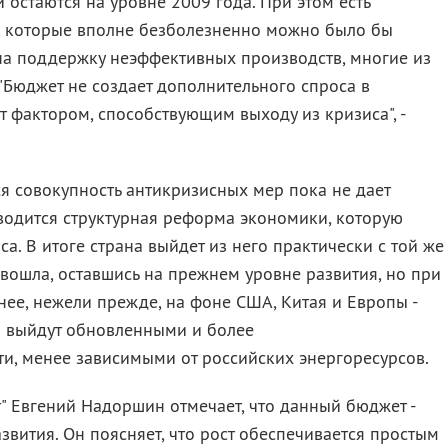
остаются на уровне 2009 года. При этом есть
, которые вполне безболезненно можно было бы
 на поддержку неэффективных производств, многие из
 "Бюджет не создает дополнительного спроса в
т фактором, способствующим выходу из кризиса", -
я совокупность антикризисных мер пока не дает
оводится структурная реформа экономики, которую
а. В итоге страна выйдет из него практически с той же
вошла, оставшись на прежнем уровне развития, но при
нее, нежели прежде, на фоне США, Китая и Европы -
са выйдут обновленными и более
ти, менее зависимыми от российских энергоресурсов.
т" Евгений Надоршин отмечает, что данный бюджет -
азвития. Он поясняет, что рост обеспечивается простым