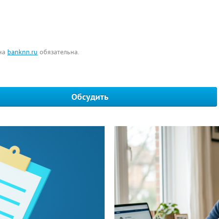
 на
banknn.ru
обязательна.
Обсудить