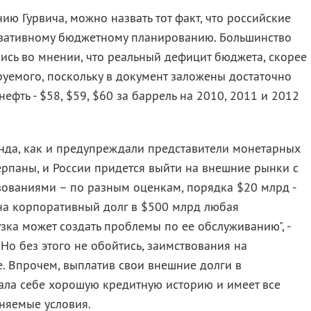
ию Гурвича, можно назвать тот факт, что российские
рвативному бюджетному планированию. Большинство
лись во мнении, что реальный дефицит бюджета, скорее
руемого, поскольку в документ заложены достаточно
фть - $58, $59, $60 за баррель на 2010, 2011 и 2012
нда, как и предупреждали представители монетарных
черпаны, и России придется выйти на внешние рынки с
ованиями – по разным оценкам, порядка $20 млрд -
на корпоративный долг в $500 млрд любая
зка может создать проблемы по ее обслуживанию", -
Но без этого не обойтись, заимствования на
. Впрочем, выплатив свои внешние долги в
ала себе хорошую кредитную историю и имеет все
няемые условия.