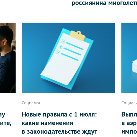
россиянина многолет
Социалка
Социал
му
Новые правила с 1 июля:
Выпл
ите,
какие изменения
в аэ
в законодательстве ждут
импо