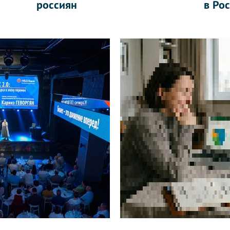
россиян
в Ро