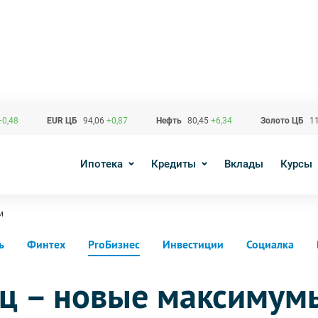
+0,48
EUR ЦБ
94,06
+0,87
Нефть
80,45
+6,34
Золото ЦБ
11
Ипотека
Кредиты
Вклады
Курсы
и
ь
Финтех
ProБизнес
Инвестиции
Социалка
ц – новые максимум