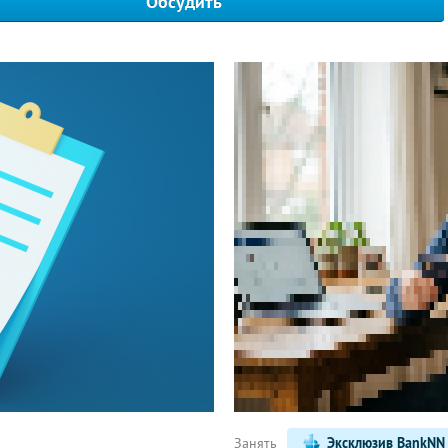
Обсудить
Написать
Занять
Эксклюзив BankNN