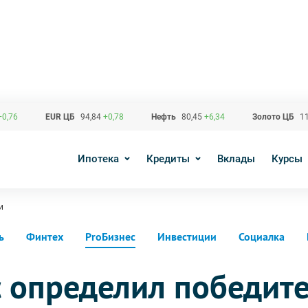
+0,76
EUR ЦБ
94,84
+0,78
Нефть
80,45
+6,34
Золото ЦБ
11
Ипотека
Кредиты
Вклады
Курсы
и
ь
Финтех
ProБизнес
Инвестиции
Социалка
 определил победит