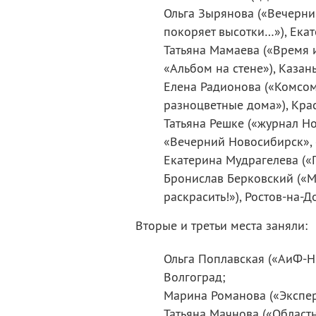
Ольга Зырянова («Вечерни
покоряет высотки…»), Екат
Татьяна Мамаева («Время 
«Альбом на стене»), Казань
Елена Радионова («Комсом
разноцветные дома»), Кра
Татьяна Решке («журнал Н
«Вечерний Новосибирск», 
Екатерина Мудрагелева («П
Бронислав Берковский («М
раскрасить!»), Ростов-на-Д
Вторые и третьи места заняли:
Ольга Поплавская («АиФ-Н
Волгоград;
Марина Романова («Экспер
Татьяна Мачнова («Областн