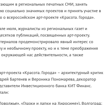
тающим в региональных печатных СМИ, занять
ю социально значимых проектов и принять участие в
 о всероссийском арт-проекте «Красота. Города».
але июля, журналисты из региональных газет и
есятков публикаций, посвященных арт-проекту.
териалов продемонстрировало явный интерес со
у и необычному проекту, но и к теме преображения
 окружающей нас действительности, а также
т-проекта «Красота. Города» – архитектурный критик
ндрей Бартенев и Вероника Пономарева, декоратор
едставители Инвестиционного банка КИТ Финанс.
тали:
оволжье», «Глазки и лапки на Хиросиме»), Волгоград;