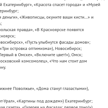
й Екатеринбург», «Красота спасет города» и «Музей
еринбург;
и деньги», «Живописцы, окуните ваши кисти…» и
;
ольская правда», «В Красноярске появятся
сноярск;
овосибирск», «Пусть улыбнутся фасады домов»;
«Три островка оптимизма»), Новосибирск;
ервый в Омске», «Включите цвет!»), Омск;
осковский комсомолец», «Что нам стоит дом
ону.
ижнее Поволжье», «Дома станут глазастыми»),
т-Урал», «Картины под дождем») Екатеринбург;
ая газета», «Галерея на фасадах: первое трио!»),