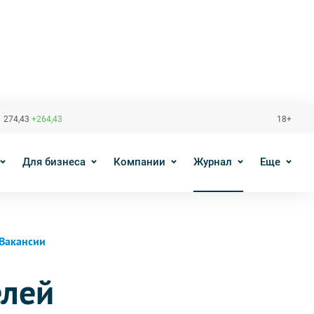
 274,43
+264,43
18+
Для бизнеса
Компании
Журнал
Еще
Вакансии
елей