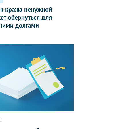
ак кража ненужной
ет обернуться для
ними долгами
ка