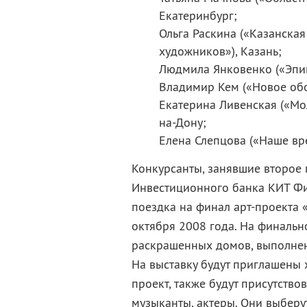
Екатеринбург;
Ольга Раскина («Казанска
художников»), Казань;
Людмила Янковенко («Эпиг
Владимир Кем («Новое обо
Екатерина Ливенская («Мол
на-Дону;
Елена Слепцова («Наше врем
Конкурсанты, занявшие второе и
Инвестиционного банка КИТ Фи
поездка на финал арт-проекта «
октября 2008 года. На финальн
раскрашенных домов, выполне
На выставку будут приглашены 
проект, также будут присутство
музыканты, актеры. Они выберу