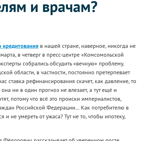
елям и врачам?
о кредитования
в нашей стране, наверное, никогда не
0 марта, в четверг в пресс-центре «Комсомольской
ксперты собрались обсудить «вечную» проблему.
кой области, в частности, постоянно претерпевает
ас ставка рефинансирования скачет, как давление, то
 она ни в один прогноз не влезает, а тут ещё и
тят, потому что всё это происки империалистов,
аждан Российской Федерации… Как потребителю в
 и не умереть от ужаса? Тут не то, чтобы ипотеку,
в Фёдорович рассказывает об уверенном росте