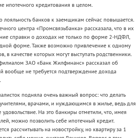
ие ипотечного кредитования в целом.
о лояльность банков к заемщикам сейчас повышается.
ечного центра «Промсвязьбанка» рассказала, что в их
ние справки о доходах не только по форме 2-НДФЛ,
одной форме. Также возможно привлечение к одному
в, в качестве которых могут выступать родственники.
филиалом ЗАО «Банк Жилфинанс» рассказал об
ой вообще не требуется подтверждение дохода
.
алисток подняла очень важный вопрос: что делать
чителями, врачами, и нуждающимся в жилье, ведь для
 удовольствие. На это банкиры отметили, что, имея
лей, можно позволить себе ипотечный кредит.
ется рассчитывать на новостройку, но квартиру за 1
лить себе можно, считает Денисов. Вопрос в том,