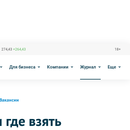
 274,43
+264,43
18+
Для бизнеса
Компании
Журнал
Еще
Вакансии
 где взять