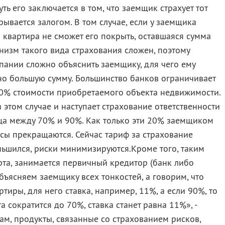
ть его заключается в том, что заемщик страхует тот
ывается залогом. В том случае, если у заемщика
и квартира не сможет его покрыть, оставшаяся сумма
анизм такого вида страхования сложен, поэтому
пании сложно объяснить заемщику, для чего ему
но большую сумму. Большинство банков ограничивает
0% стоимости приобретаемого объекта недвижимости.
в этом случае и наступает страхование ответственности
ница между 70% и 90%. Как только эти 20% заемщиком
сы прекращаются. Сейчас тариф за страхование
ньшился, риски минимизируются.Кроме того, таким
рта, занимается первичный кредитор (банк либо
бъясняем заемщику всех тонкостей, а говорим, что
ртиры, для него ставка, например, 11%, а если 90%, то
а сократится до 70%, ставка станет равна 11%», -
ам, продукты, связанные со страхованием рисков,