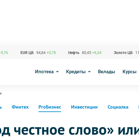
+0,76
EUR ЦБ
94,84
+0,78
Нефть
80,45
+6,34
Золото ЦБ
11
Ипотека
Кредиты
Вклады
Курсы
и
ь
Финтех
ProБизнес
Инвестиции
Социалка
д честное слово» или