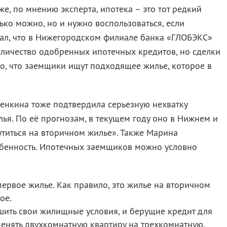
же, по мнению эксперта, ипотека – это тот редкий
ько можно, но и нужно воспользоваться, если
вал, что в Нижегородском филиале банка «ГЛОБЭКС»
оличество одобренных ипотечных кредитов, но сделки
о, что заемщики ищут подходящее жилье, которое в
нкина тоже подтвердила серьезную нехватку
лья. По её прогнозам, в текущем году оно в Нижнем и
рутиться на вторичном жилье». Также Марина
обенность. Ипотечных заемщиков можно условно
первое жилье. Как правило, это жилье на вторичном
ое.
ить свои жилищные условия, и берущие кредит для
менять двухкомнатную квартиру на трехкомнатную.