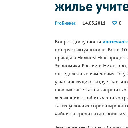
жилье учит
ProБизнес
14.03.2011
0
Вопрос доступности
ипотечног
потеряет актуальность. Вот и 1
правды в Нижнем Новгороде» э
Экономика России и Нижегородс
определенные изменения. То у н
у нас инфляцию раздует так, что
пластиковые карты запретить хо
желающих ограбить честных гр
таких условиях сориентироваться
чайник в кредит взять боишься.
Тем не менее, Спицын Станисла