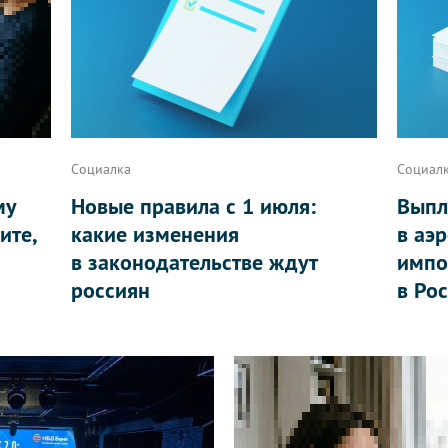
Социалка
Социал
му
Новые правила с 1 июля:
Выпл
ите,
какие изменения
в аэ
в законодательстве ждут
импо
россиян
в Ро