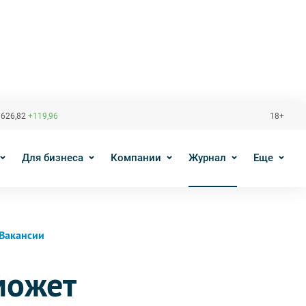
 626,82
+119,96
18+
Для бизнеса
Компании
Журнал
Еще
Вакансии
может