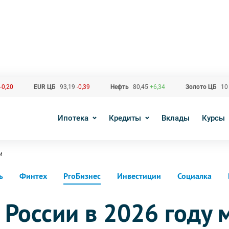
-0,20
EUR ЦБ
93,19
-0,39
Нефть
80,45
+6,34
Золото ЦБ
10
Ипотека
Кредиты
Вклады
Курсы
и
ь
Финтех
ProБизнес
Инвестиции
Социалка
России в 2026 году 