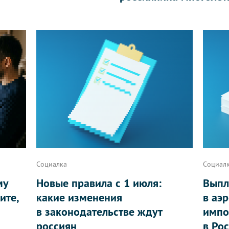
Социалка
Социал
му
Новые правила с 1 июля:
Выпл
ите,
какие изменения
в аэ
в законодательстве ждут
импо
россиян
в Ро