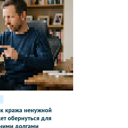
ак кража ненужной
ет обернуться для
ними долгами