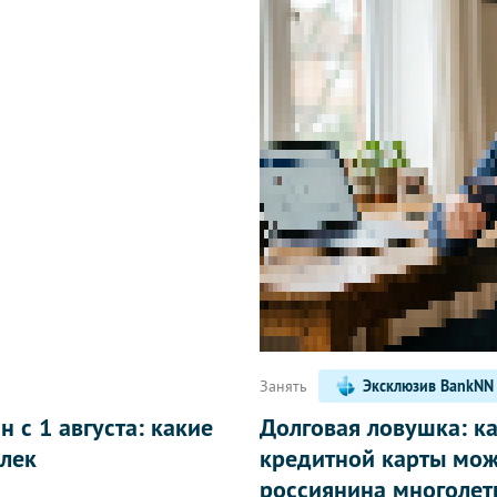
Написать
Занять
Эксклюзив BankNN
 с 1 августа: какие
Долговая ловушка: к
лек
кредитной карты мож
россиянина многолет