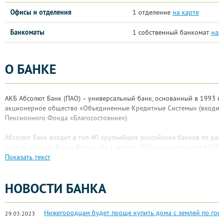
Офисы и отделения
1 отделение
на карте
Банкоматы
1 собственный банкомат
на
О БАНКЕ
АКБ Абсолют Банк (ПАО) – универсальный банк, основанный в 1993 
акционерное общество «Объединенные Кредитные Системы» (входит
Пенсионного Фонда «Благосостояние»).
Абсолют Банк входит в топ-40 крупнейших российских банков по ра
года по данным Банка России. На 1 апреля 2016 года активы по МС
Финансовая устойчивость Абсолют Банка подтверждается рейтингам
Показать текст
Fitch Ratings и Moody's. Банку присвоены рейтинги Moody's по дол
долгосрочный рейтинг – A2.ru. Агентство Fitch присвоило Абсолют Б
НОВОСТИ БАНКА
национальный долгосрочный рейтинг – А-(rus). «Эксперт РА» присво
уровне А+ «Высокий уровень кредитоспособности».
Нижегородцам будет проще купить дома с землей по г
29.03.2023
В 2015 году акционеры Абсолют Банка значительно увеличили капи