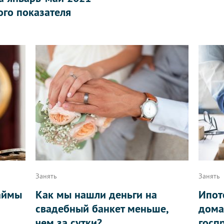
го показателя
Занять
Занять
аймы
Как мы нашли деньги на
Ипот
свадебный банкет меньше,
дома
чем за сутки?
госп