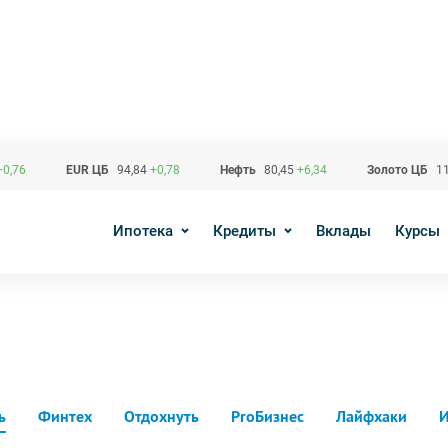
+0,76
EUR ЦБ
94,84
+0,78
Нефть
80,45
+6,34
Золото ЦБ
11
Ипотека
Кредиты
Вклады
Курсы
ь
Финтех
Отдохнуть
ProБизнес
Лайфхаки
И