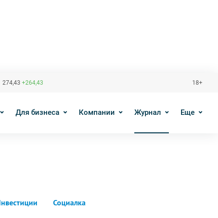
 274,43
+264,43
18+
Для бизнеса
Компании
Журнал
Еще
нвестиции
Социалка