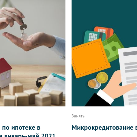
Занять
 по ипотеке в
Микрокредитование в
а январь-май 2021