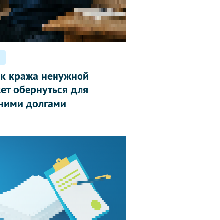
ак кража ненужной
ет обернуться для
ними долгами