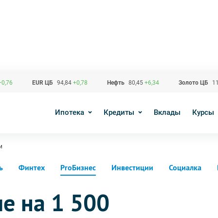
+0,76
EUR ЦБ
94,84
+0,78
Нефть
80,45
+6,34
Золото ЦБ
11
Ипотека
Кредиты
Вклады
Курсы
и
ь
Финтех
ProБизнес
Инвестиции
Социалка
е на 1 500