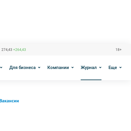
 274,43
+264,43
18+
Для бизнеса
Компании
Журнал
Еще
Вакансии