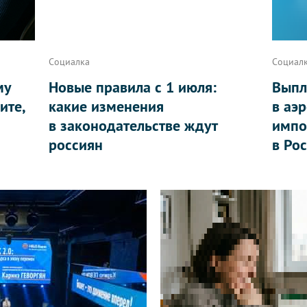
Социалка
Социал
му
Новые правила с 1 июля:
Выпл
ите,
какие изменения
в аэ
в законодательстве ждут
импо
россиян
в Ро