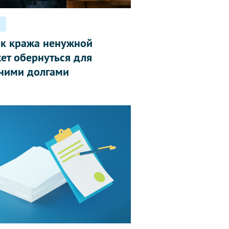
ак кража ненужной
ет обернуться для
ними долгами