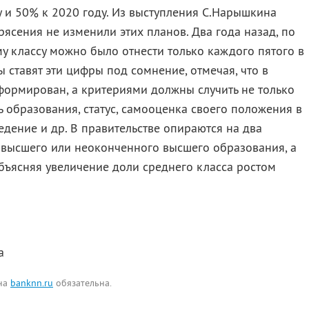
у и 50% к 2020 году. Из выступления С.Нарышкина
рясения не изменили этих планов. Два года назад, по
у классу можно было отнести только каждого пятого в
ы ставят эти цифры под сомнение, отмечая, что в
формирован, а критериями должны случить не только
ь образования, статус, самооценка своего положения в
едение и др. В правительстве опираются на два
 высшего или неоконченного высшего образования, а
бъясняя увеличение доли среднего класса ростом
а
 на
banknn.ru
обязательна.