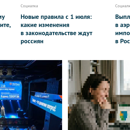
Социалка
Социал
му
Новые правила с 1 июля:
Выпл
ите,
какие изменения
в аэ
в законодательстве ждут
импо
россиян
в Ро