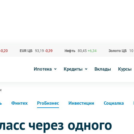
-0,20
EUR ЦБ
93,19
-0,39
Нефть
80,45
+6,34
Золото ЦБ
10
Ипотека
Кредиты
Вклады
Курсы
и
ь
Финтех
ProБизнес
Инвестиции
Социалка
ласс через одного