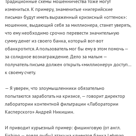
Традиционные схемы мошенничества тоже могут
измениться. К примеру, знаменитые «нигерийские
письма» будут иметь выраженный кризисный «оттенок»:
мошенник, выдающий себя за миллионера, станет уверять,
что ему необходимо срочно перевести значительную
сумму денег из своего банка, который вот-вот
обанкротится. А пользователь мог бы ему в этом помочь —
за солидное вознаграждение. Дело за малым —
получатель письма должен открыть «миллионеру» доступ…
к своему счету.
— Я уверен, что злоумышленники обязательно
попытаются заработать на кризисе, — говорит директор
лаборатории контентной фильтрации «Лаборатории
Касперского» Андрей Никишин.
И приводит курьезный пример: фишинговую (от англ.
Fishing — ловля рыбы) атаку на клиентов банка Lehman