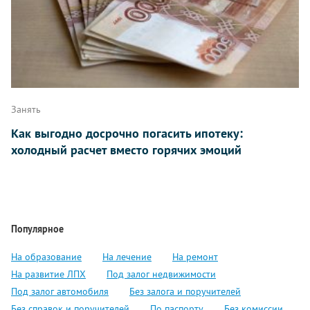
Занять
Как выгодно досрочно погасить ипотеку:
холодный расчет вместо горячих эмоций
Популярное
На образование
На лечение
На ремонт
На развитие ЛПХ
Под залог недвижимости
Под залог автомобиля
Без залога и поручителей
Без справок и поручителей
По паспорту
Без комиссии