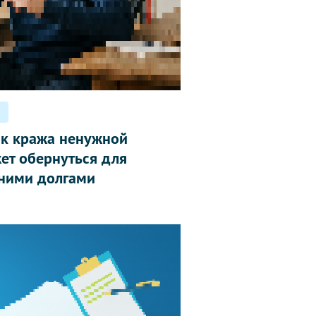
ак кража ненужной
ет обернуться для
ними долгами