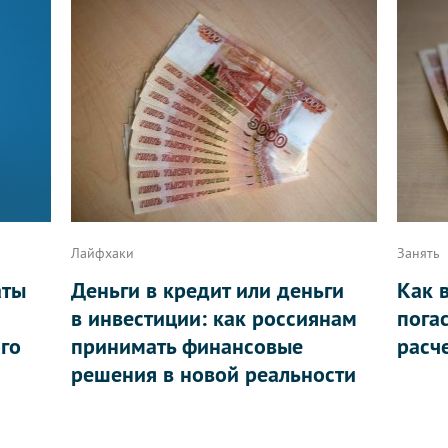
Лайфхаки
Занять
аты
Деньги в кредит или деньги
Как 
в инвестиции: как россиянам
пога
ого
принимать финансовые
расч
решения в новой реальности