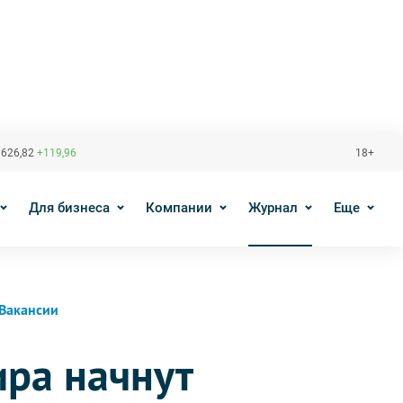
 626,82
+119,96
18+
Для бизнеса
Компании
Журнал
Еще
Вакансии
ира начнут