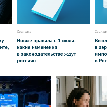
Социалка
Социал
му
Новые правила с 1 июля:
Выпл
ите,
какие изменения
в аэ
в законодательстве ждут
импо
россиян
в Ро