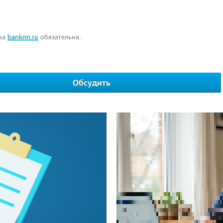
 на
banknn.ru
обязательна.
Обсудить