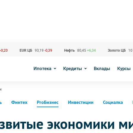
-0,20
EUR ЦБ
93,19
-0,39
Нефть
80,45
+6,34
Золото ЦБ
10
Ипотека
Кредиты
Вклады
Курсы
и
ь
Финтех
ProБизнес
Инвестиции
Социалка
азвитые экономики м