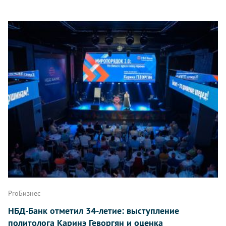
ProБизнес
НБД-Банк отметил 34-летие: выступление
политолога Каринэ Геворгян и оценка