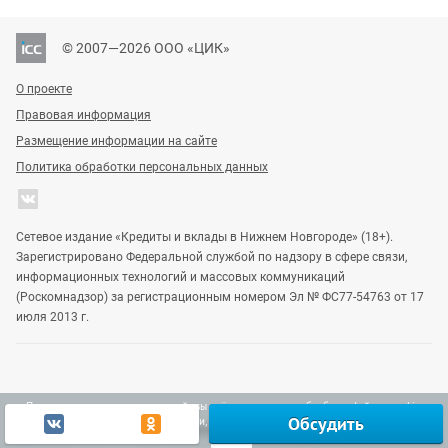
© 2007—2026 ООО «ЦИК»
О проекте
Правовая информация
Размещение информации на сайте
Политика обработки персональных данных
Сетевое издание «Кредиты и вклады в Нижнем Новгороде» (18+).
Зарегистрировано Федеральной службой по надзору в сфере связи,
информационных технологий и массовых коммуникаций
(Роскомнадзор) за регистрационным номером Эл № ФС77-54763 от 17
июля 2013 г.
Продолжая использовать наш сайт, вы даёте согласие на обработку файлов cookie,
Обсудить
включая использование Яндекс.Метрики, в целях улучшения работы сайта.
Узнать больше
Vgoroden
DomostroyNN
Gipernn
Ок