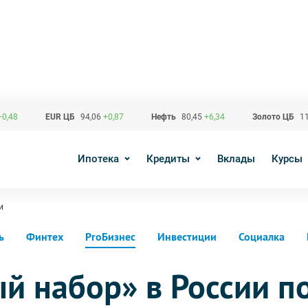
+0,48
EUR ЦБ
94,06
+0,87
Нефть
80,45
+6,34
Золото ЦБ
11
Ипотека
Кредиты
Вклады
Курсы
и
ь
Финтех
ProБизнес
Инвестиции
Социалка
 набор» в России п