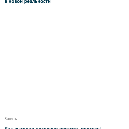
в новой реальности
Занять
Как выгодно досрочно погасить ипотеку: