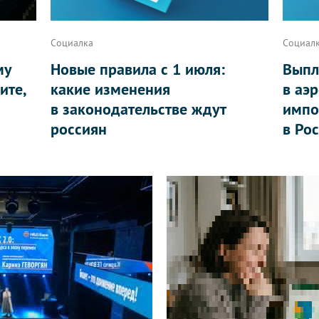
Социалка
Социал
му
Новые правила с 1 июля:
Выпл
ите,
какие изменения
в аэ
в законодательстве ждут
импо
россиян
в Ро