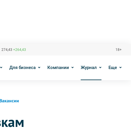
 274,43
+264,43
18+
Для бизнеса
Компании
Журнал
Еще
Вакансии
вкам