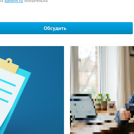
 на
banknn.ru
обязательна.
Обсудить
Написать