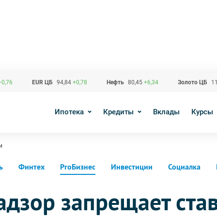
+0,76
EUR ЦБ
94,84
+0,78
Нефть
80,45
+6,34
Золото ЦБ
11
Ипотека
Кредиты
Вклады
Курсы
и
ь
Финтех
ProБизнес
Инвестиции
Социалка
адзор запрещает ста