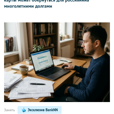
многолетними долгами
Занять
Эксклюзив BankNN