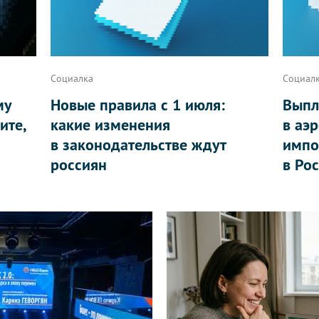
Социалка
Социал
му
Новые правила с 1 июля:
Выпл
ите,
какие изменения
в аэ
в законодательстве ждут
импо
россиян
в Ро