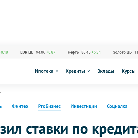
+0,48
EUR ЦБ
94,06
+0,87
Нефть
80,45
+6,34
Золото ЦБ
11
Ипотека
Кредиты
Вклады
Курсы
и
ь
Финтех
ProБизнес
Инвестиции
Социалка
зил ставки по креди