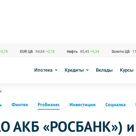
+0,76
EUR ЦБ
94,84
+0,78
Нефть
80,45
+6,34
Золото ЦБ
11
Ипотека
Кредиты
Вклады
Курсы
и
ь
Финтех
ProБизнес
Инвестиции
Социалка
О АКБ «РОСБАНК») и 