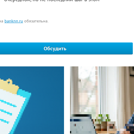
 на
banknn.ru
обязательна.
Обсудить