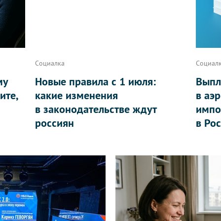
Социалка
Социал
му
Новые правила с 1 июля:
Выпл
ите,
какие изменения
в аэ
в законодательстве ждут
импо
россиян
в Ро