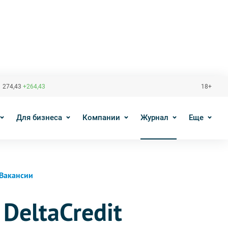
 274,43
+264,43
18+
Для бизнеса
Компании
Журнал
Еще
Вакансии
DeltaCredit