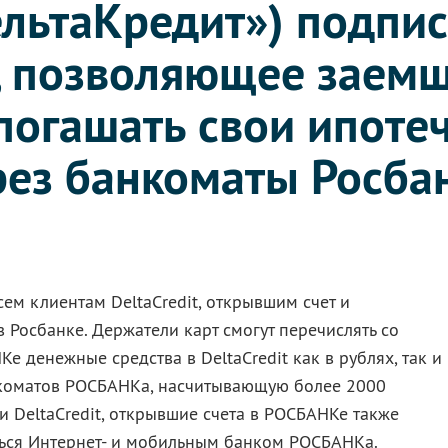
ельтаКредит») подпи
, позволяющее заем
 погашать свои ипоте
рез банкоматы Росба
сем клиентам DeltaCredit, открывшим счет и
 Росбанке. Держатели карт смогут перечислять со
е денежные средства в DeltaCredit как в рублях, так и
нкоматов РОСБАНКа, насчитывающую более 2000
и DeltaCredit, открывшие счета в РОСБАНКе также
ться Интернет- и мобильным банком РОСБАНКа.