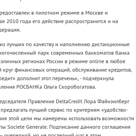
предоставлен в пилотном режиме в Москве и
ая 2010 года его действие распространится и на
дерации.
из лучших по качеству и наполнению дистанционные
Многочисленный парк современных банкоматов банка
зличных регионах России в режиме online в любое
й круг финансовых операций, обслуживание кредитов,
едит» дополнит этот перечень», - подчеркнула
вления РОСБАНКа Ольга Скоробогатова.
едседателя Правления DeltaCredit Лора Файнзилберг
 предлагать лучший сервис по критериям «удобство-
ния этой цели мы намерены использовать возможности
пы Societe Generale. Подписание данного соглашения
 – очередной, но не последний шаг в этом