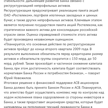
стабильности. Дальнейшее развитие Банка связано с
реструктуризацией непрофильных активов.
Реструктуризация предусматривает реализацию пакета акций
ОАО «Ростелеком», портфеля ипотечных закладных и ценных
бумаг, а также других непрофильных активов. Ключевым этапом
является получение государством пакета акций Ростелекома, как
стратегически важного актива для консолидации российской
отрасли связи. Оценка справедливой стоимости этого актива
будет произведена независимым оценщиком.
«Планируется, что основные действия по реструктуризации
активов пройдут до конца второго квартала 2009 года. В
результате выполнения обязательств перед кредиторами размер
активов и обязательств группы сократится с 150 млрд. до 50
млрд. рублей. Также произойдет и частичное снижение капитала
Банка, при этом достаточность капитала будет соответствовать
нормативам Банка России и потребностям бизнеса», — говорит
Юрий Новожилов.
Итоговое решение о финансовой поддержке АСВ акционеров
Банка должно быть принято Банком России и АСВ. Планируется,
что агентство будет осуществлять комплекс мер по контролю над
ходом исполнения плана оздоровления со стороны инвесторов и
Банка, а также предоставит акционерам средства, которые будет
направлены на пополнение текущей ликвидности Банка в