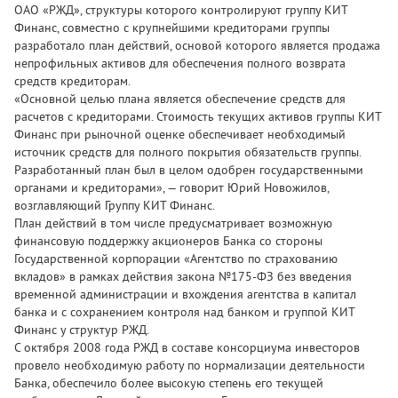
ОАО «РЖД», структуры которого контролируют группу КИТ
Финанс, совместно с крупнейшими кредиторами группы
разработало план действий, основой которого является продажа
непрофильных активов для обеспечения полного возврата
средств кредиторам.
«Основной целью плана является обеспечение средств для
расчетов с кредиторами. Стоимость текущих активов группы КИТ
Финанс при рыночной оценке обеспечивает необходимый
источник средств для полного покрытия обязательств группы.
Разработанный план был в целом одобрен государственными
органами и кредиторами», — говорит Юрий Новожилов,
возглавляющий Группу КИТ Финанс.
План действий в том числе предусматривает возможную
финансовую поддержку акционеров Банка со стороны
Государственной корпорации «Агентство по страхованию
вкладов» в рамках действия закона №175-ФЗ без введения
временной администрации и вхождения агентства в капитал
банка и с сохранением контроля над банком и группой КИТ
Финанс у структур РЖД.
С октября 2008 года РЖД в составе консорциума инвесторов
провело необходимую работу по нормализации деятельности
Банка, обеспечило более высокую степень его текущей