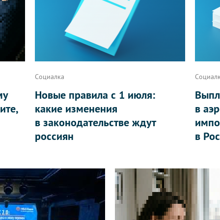
Социалка
Социал
му
Новые правила с 1 июля:
Выпл
ите,
какие изменения
в аэ
в законодательстве ждут
импо
россиян
в Ро