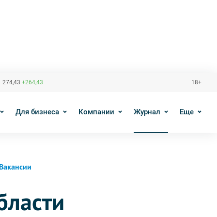
 274,43
+264,43
18+
Для бизнеса
Компании
Журнал
Еще
Вакансии
бласти