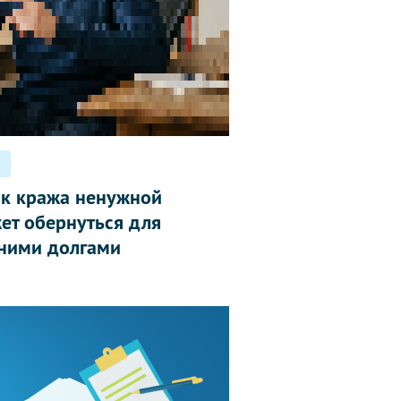
ак кража ненужной
ет обернуться для
ними долгами