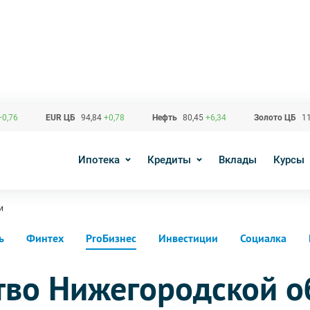
+0,76
EUR ЦБ
94,84
+0,78
Нефть
80,45
+6,34
Золото ЦБ
11
Ипотека
Кредиты
Вклады
Курсы
и
ь
Финтех
ProБизнес
Инвестиции
Социалка
тво Нижегородской о