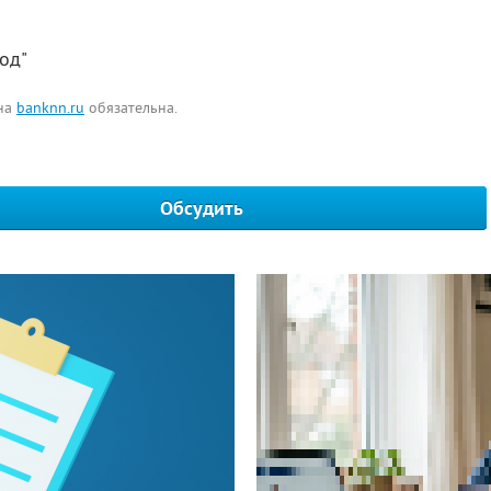
од"
 на
banknn.ru
обязательна.
Обсудить