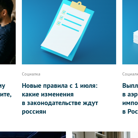
Социалка
Социал
му
Новые правила с 1 июля:
Выпл
ите,
какие изменения
в аэ
в законодательстве ждут
импо
россиян
в Ро