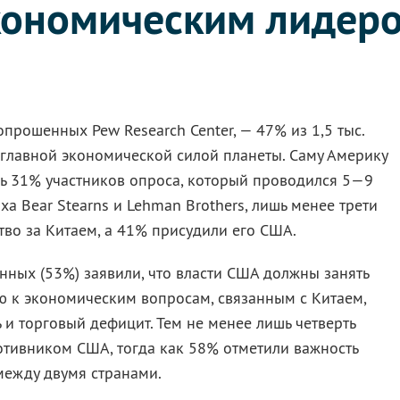
ономическим лидер
прошенных Pew Research Center, — 47% из 1,5 тыс.
 главной экономической силой планеты. Саму Америку
шь 31% участников опроса, который проводился 5—9
аха Bear Stearns и Lehman Brothers, лишь менее трети
во за Китаем, а 41% присудили его США.
нных (53%) заявили, что власти США должны занять
 к экономическим вопросам, связанным с Китаем,
и торговый дефицит. Тем не менее лишь четверть
отивником США, тогда как 58% отметили важность
между двумя странами.