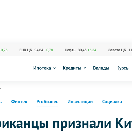
+0,76
EUR ЦБ
94,84
+0,78
Нефть
80,45
+6,34
Золото ЦБ
11
Ипотека
Кредиты
Вклады
Курсы
и
ь
Финтех
ProБизнес
Инвестиции
Социалка
риканцы признали Ки