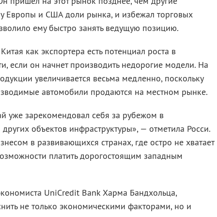
н пришел на этот рынок позднее, чем другие
 у Европы и США доли рынка, и избежал торговых
позволило ему быстро занять ведущую позицию.
 Китая как экспортера есть потенциал роста в
, если он начнет производить недорогие модели. На
одукции увеличивается весьма медленно, поскольку
оизводимые автомобили продаются на местном рынке.
 уже зарекомендовал себя за рубежом в
 других объектов инфраструктуры», — отметила Росси.
знесом в развивающихся странах, где остро не хватает
возможности платить дорогостоящим западным
кономиста UniCredit Bank Харма Бандхольца,
нить не только экономическими факторами, но и