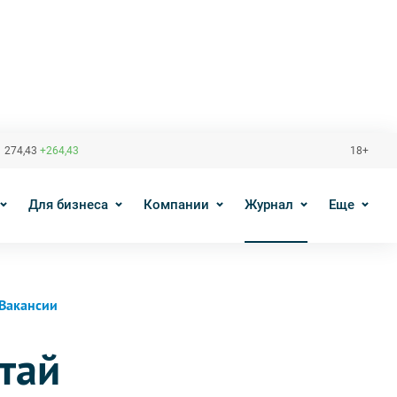
 274,43
+264,43
18+
Для бизнеса
Компании
Журнал
Еще
Вакансии
тай