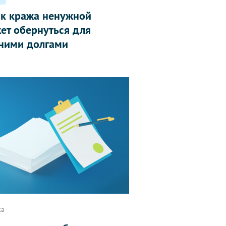
ак кража ненужной
ет обернуться для
ними долгами
ка