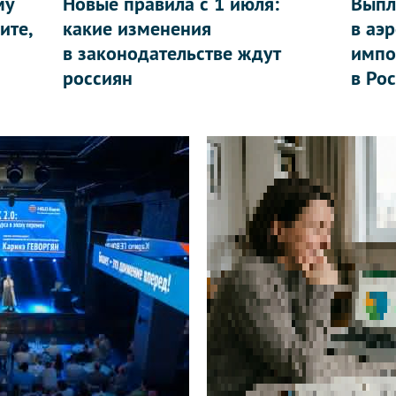
му
Новые правила с 1 июля:
Выпл
ите,
какие изменения
в аэ
в законодательстве ждут
импо
россиян
в Ро