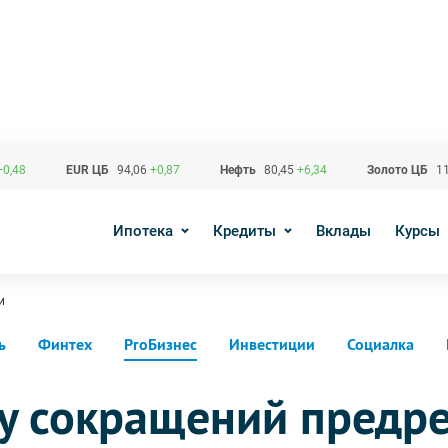
+0,48
EUR ЦБ
94,06
+0,87
Нефть
80,45
+6,34
Золото ЦБ
11
Ипотека
Кредиты
Вклады
Курсы
и
ь
Финтех
ProБизнес
Инвестиции
Социалка
у сокращений предр