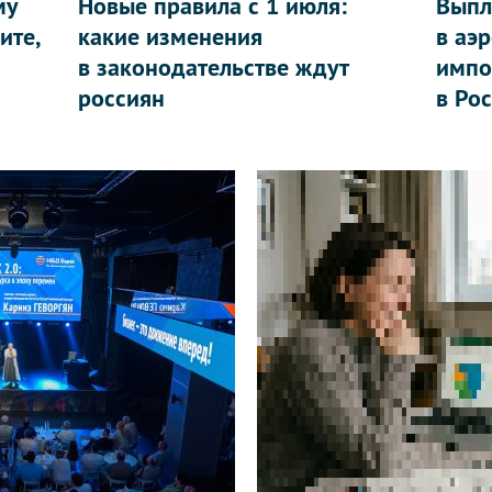
му
Новые правила с 1 июля:
Выпл
ите,
какие изменения
в аэ
в законодательстве ждут
импо
россиян
в Ро