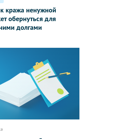
ак кража ненужной
ет обернуться для
ними долгами
ка