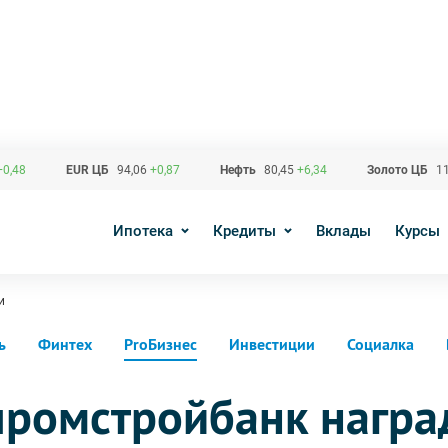
+0,48
EUR ЦБ
94,06
+0,87
Нефть
80,45
+6,34
Золото ЦБ
11
Ипотека
Кредиты
Вклады
Курсы
и
ь
Финтех
ProБизнес
Инвестиции
Социалка
ромстройбанк награ