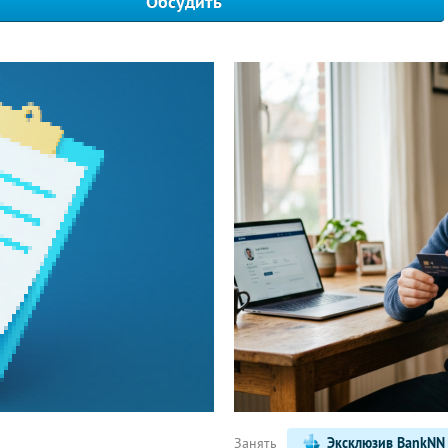
Обсудить
Написать
Занять
Эксклюзив BankNN