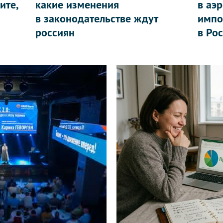
ите,
какие изменения
в аэ
в законодательстве ждут
импо
россиян
в Ро