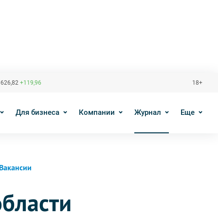
 626,82
+119,96
18+
Для бизнеса
Компании
Журнал
Еще
Вакансии
области