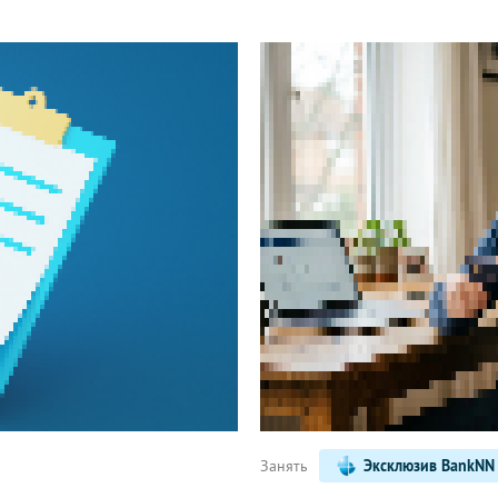
Написать
Занять
Эксклюзив BankNN