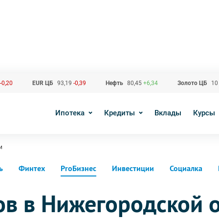
-0,20
EUR ЦБ
93,19
-0,39
Нефть
80,45
+6,34
Золото ЦБ
10
Ипотека
Кредиты
Вклады
Курсы
и
ь
Финтех
ProБизнес
Инвестиции
Социалка
в в Нижегородской 