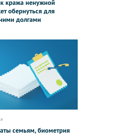
ак кража ненужной
ет обернуться для
ними долгами
ка
аты семьям, биометрия