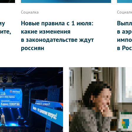
Социалка
Социал
му
Новые правила с 1 июля:
Выпл
ите,
какие изменения
в аэ
в законодательстве ждут
импо
россиян
в Ро