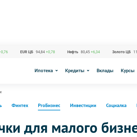
+0,76
EUR ЦБ
94,84
+0,78
Нефть
80,45
+6,34
Золото ЦБ
11
Ипотека
Кредиты
Вклады
Курсы
и
ь
Финтех
ProБизнес
Инвестиции
Социалка
чки для малого бизне