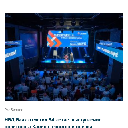
ProБизнес
НБД-Банк отметил 34-летие: выступление
политолога Каринэ Геворгян и оценка