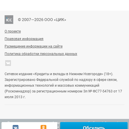
© 2007—2026 ООО «ЦИК»
О проекте
Правовая информация
Размещение информации на сайте
Политика обработки персональных данных
Сетевое издание «Кредиты и вклады в Нижнем Новгороде» (18+).
Зарегистрировано Федеральной службой по надзору в сфере связи,
информационных технологий и массовых коммуникаций
(Роскомнадзор) за регистрационным номером Эл № ФС77-54763 от 17
июля 2013 г.
Продолжая использовать наш сайт, вы даёте согласие на обработку файлов cookie,
Обсудить
включая использование Яндекс.Метрики, в целях улучшения работы сайта.
Узнать больше