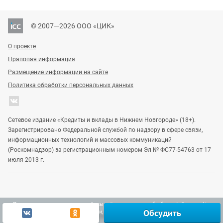
© 2007—2026 ООО «ЦИК»
О проекте
Правовая информация
Размещение информации на сайте
Политика обработки персональных данных
Сетевое издание «Кредиты и вклады в Нижнем Новгороде» (18+).
Зарегистрировано Федеральной службой по надзору в сфере связи,
информационных технологий и массовых коммуникаций
(Роскомнадзор) за регистрационным номером Эл № ФС77-54763 от 17
июля 2013 г.
Продолжая использовать наш сайт, вы даёте согласие на обработку файлов cookie,
Обсудить
включая использование Яндекс.Метрики, в целях улучшения работы сайта.
Узнать больше
Vgoroden
DomostroyNN
Gipernn
Ок