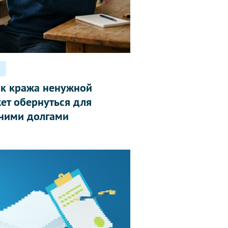
ак кража ненужной
ет обернуться для
ними долгами