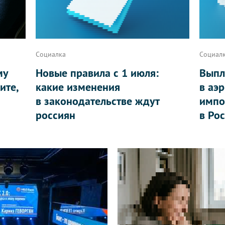
Социалка
Социал
му
Новые правила с 1 июля:
Выпл
ите,
какие изменения
в аэ
в законодательстве ждут
импо
россиян
в Ро