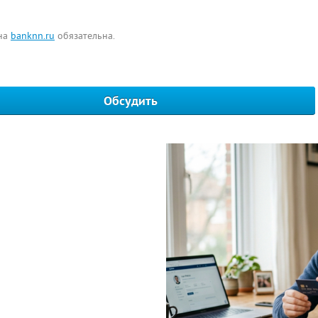
 на
banknn.ru
обязательна.
Обсудить