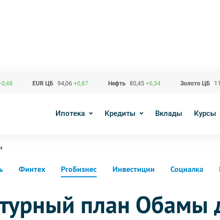
+0,48
EUR ЦБ
94,06
+0,87
Нефть
80,45
+6,34
Золото ЦБ
11
Ипотека
Кредиты
Вклады
Курсы
и
ь
Финтех
ProБизнес
Инвестиции
Социалка
турный план Обамы 