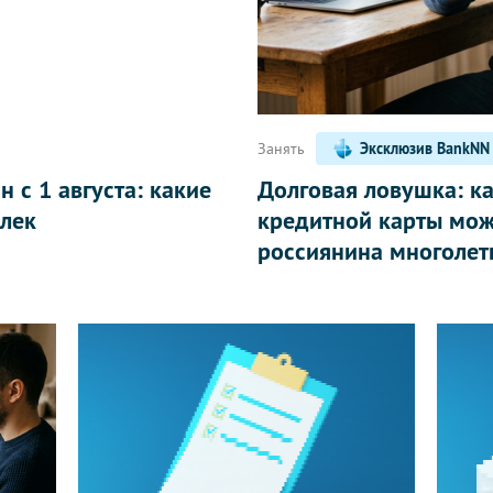
Написать
Занять
Эксклюзив BankNN
 с 1 августа: какие
Долговая ловушка: к
лек
кредитной карты мож
россиянина многолет