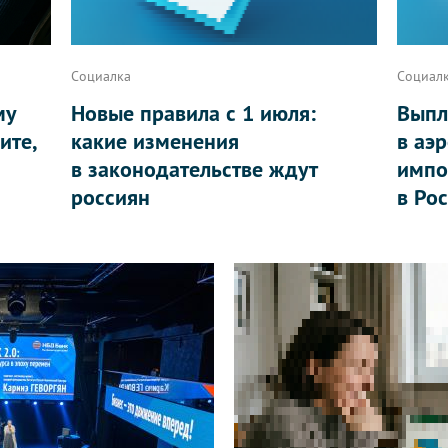
Социалка
Социал
му
Новые правила с 1 июля:
Выпл
ите,
какие изменения
в аэ
в законодательстве ждут
импо
россиян
в Ро