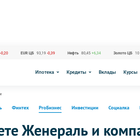
-0,20
EUR ЦБ
93,19
-0,39
Нефть
80,45
+6,34
Золото ЦБ
10
Ипотека
Кредиты
Вклады
Курсы
и
ь
Финтех
ProБизнес
Инвестиции
Социалка
ьете Женераль и комп