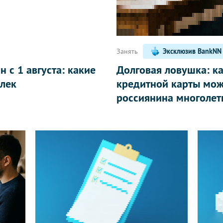
Занять
Эксклюзив BankNN
 с 1 августа: какие
Долговая ловушка: к
лек
кредитной карты мож
россиянина многолет