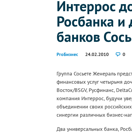
Интеррос д
Росбанка и 
банков Сос
ProБизнес
24.02.2010
0
Группа Сосьете Женераль предс
финансовых услуг четырьмя доч
Восток/BSGV, Русфинанс, DeltaCr
компания Интеррос, будучи уве
объединении своих российских
синергии различных бизнес-на
Два универсальных банка, Росб