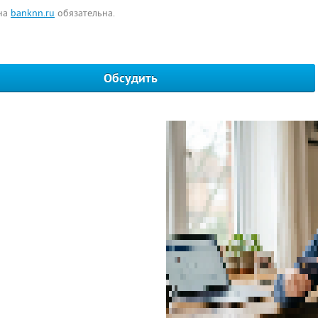
 на
banknn.ru
обязательна.
Обсудить
Написать