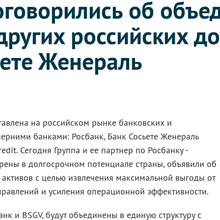
оговорились об объе
других российских д
ьете Женераль
тавлена на российском рынке банковских и
ерними банками: Росбанк, Банк Сосьете Женераль
edit. Сегодня Группа и ее партнер по Росбанку -
рены в долгосрочном потенциале страны, объявили об
 активов с целью извлечения максимальной выгоды от
правлений и усиления операционной эффективности.
анк и BSGV, будут объединены в единую структуру с