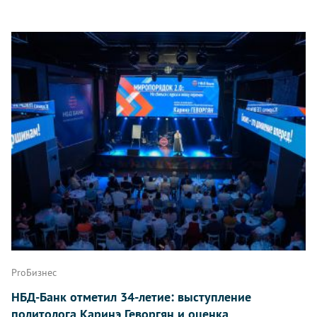
ProБизнес
НБД-Банк отметил 34-летие: выступление
политолога Каринэ Геворгян и оценка