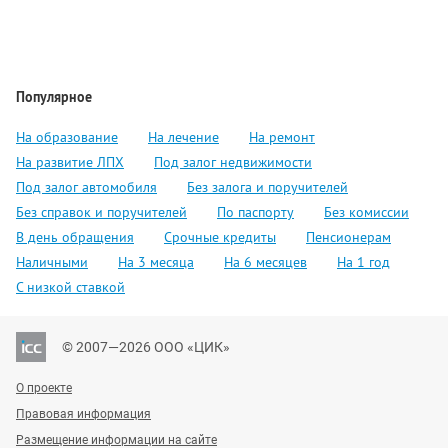
Популярное
На образование
На лечение
На ремонт
На развитие ЛПХ
Под залог недвижимости
Под залог автомобиля
Без залога и поручителей
Без справок и поручителей
По паспорту
Без комиссии
В день обращения
Срочные кредиты
Пенсионерам
Наличными
На 3 месяца
На 6 месяцев
На 1 год
С низкой ставкой
© 2007—2026 ООО «ЦИК»
О проекте
Правовая информация
Размещение информации на сайте