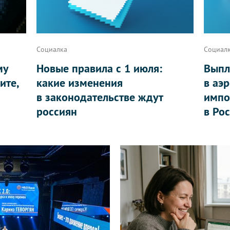
Социалка
Социал
му
Новые правила с 1 июля:
Выпл
ите,
какие изменения
в аэ
в законодательстве ждут
импо
россиян
в Ро