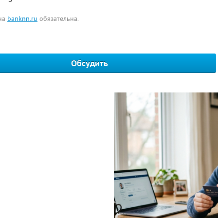
 на
banknn.ru
обязательна.
Обсудить
Написать