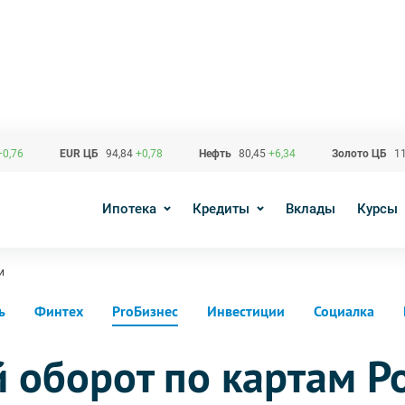
+0,76
EUR ЦБ
94,84
+0,78
Нефть
80,45
+6,34
Золото ЦБ
11
Ипотека
Кредиты
Вклады
Курсы
и
ь
Финтех
ProБизнес
Инвестиции
Социалка
 оборот по картам Р