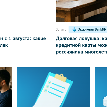
Занять
Эксклюзив BankNN
 с 1 августа: какие
Долговая ловушка: к
лек
кредитной карты мож
россиянина многолет