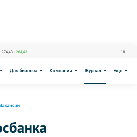
 274,43
+264,43
18+
Для бизнеса
Компании
Журнал
Еще
Вакансии
осбанка