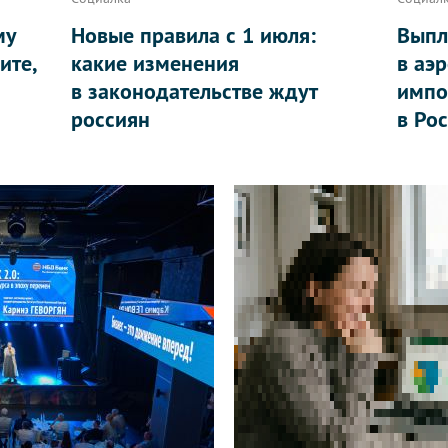
му
Новые правила с 1 июля:
Выпл
ите,
какие изменения
в аэ
в законодательстве ждут
импо
россиян
в Ро