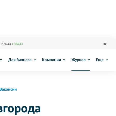
 274,43
+264,43
18+
Для бизнеса
Компании
Журнал
Еще
Вакансии
вгорода