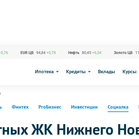
+0,76
EUR ЦБ
94,84
+0,78
Нефть
80,45
+6,34
Золото ЦБ
11
Ипотека
Кредиты
Вклады
Курсы
и
ь
Финтех
ProБизнес
Инвестиции
Социалка
тных ЖК Нижнего Но