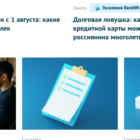
Занять
Эксклюзив BankNN
 с 1 августа: какие
Долговая ловушка: к
лек
кредитной карты мож
россиянина многолет
Социалка
Социал