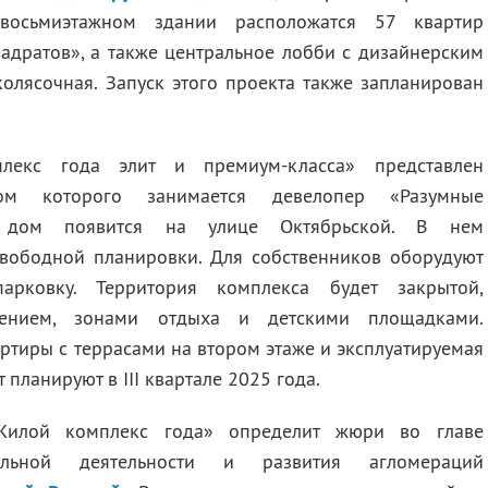
 восьмиэтажном здании расположатся 57 квартир
вадратов», а также центральное лобби с дизайнерским
колясочная. Запуск этого проекта также запланирован
екс года элит и премиум-класса» представлен
вом которого занимается девелопер «Разумные
й дом появится на улице Октябрьской. В нем
свободной планировки. Для собственников оборудуют
арковку. Территория комплекса будет закрытой,
нением, зонами отдыха и детскими площадками.
ртиры с террасами на втором этаже и эксплуатируемая
 планируют в III квартале 2025 года.
Жилой комплекс года» определит жюри во главе
ельной деятельности и развития агломераций