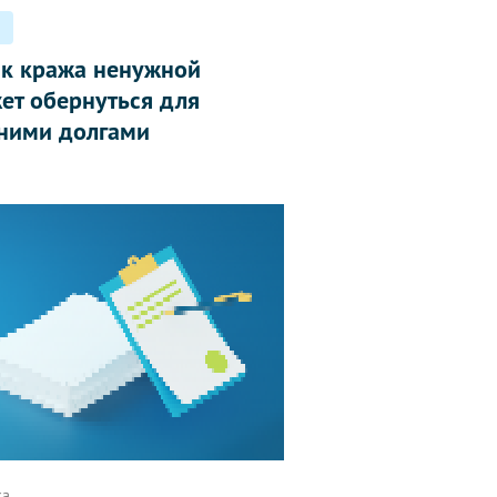
ак кража ненужной
ет обернуться для
ними долгами
ка