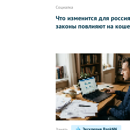
Социалка
Что изменится для россиян
законы повлияют на коше
Занять
Эксклюзив BankNN