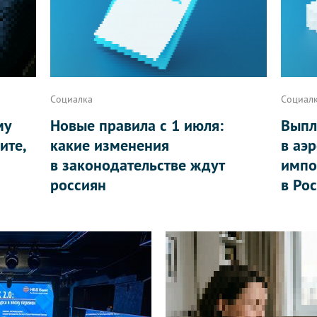
Социалка
Социал
му
Новые правила с 1 июля:
Выпл
ите,
какие изменения
в аэ
в законодательстве ждут
импо
россиян
в Ро