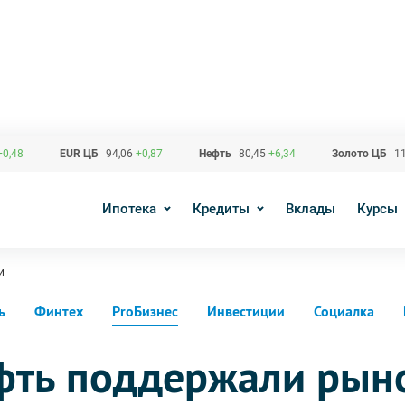
+0,48
EUR ЦБ
94,06
+0,87
Нефть
80,45
+6,34
Золото ЦБ
11
Ипотека
Кредиты
Вклады
Курсы
и
ь
Финтех
ProБизнес
Инвестиции
Социалка
фть поддержали рын