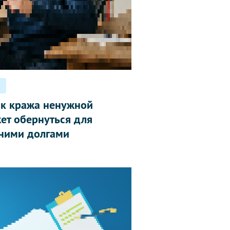
ак кража ненужной
ет обернуться для
ними долгами