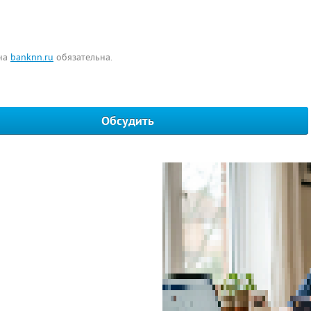
 на
banknn.ru
обязательна.
Обсудить