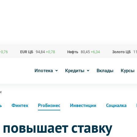
+0,76
EUR ЦБ
94,84
+0,78
Нефть
80,45
+6,34
Золото ЦБ
11
Ипотека
Кредиты
Вклады
Курсы
и
ь
Финтех
ProБизнес
Инвестиции
Социалка
 повышает ставку