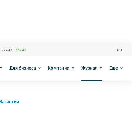
 274,43
+264,43
18+
Для бизнеса
Компании
Журнал
Еще
Вакансии