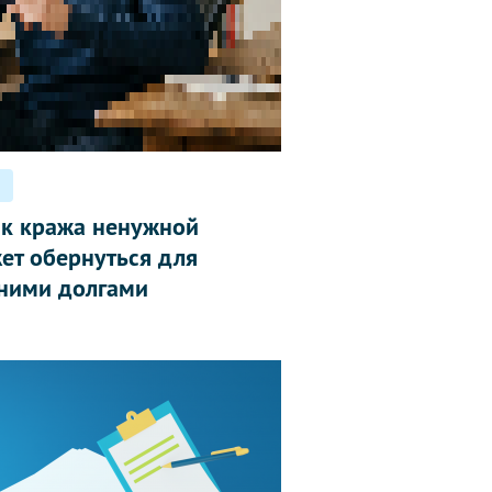
ак кража ненужной
ет обернуться для
ними долгами