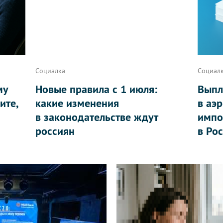
Социалка
Социал
му
Новые правила с 1 июля:
Выпл
ите,
какие изменения
в аэ
в законодательстве ждут
импо
россиян
в Ро