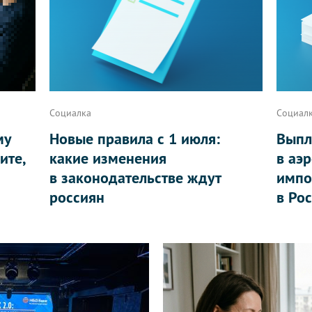
Социалка
Социал
му
Новые правила с 1 июля:
Выпл
ите,
какие изменения
в аэ
в законодательстве ждут
импо
россиян
в Ро