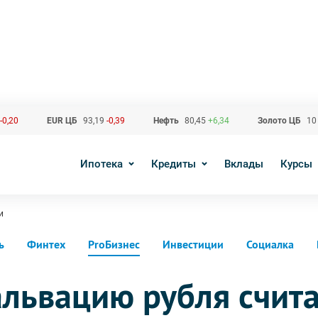
-0,20
EUR ЦБ
93,19
-0,39
Нефть
80,45
+6,34
Золото ЦБ
10
Ипотека
Кредиты
Вклады
Курсы
и
ь
Финтех
ProБизнес
Инвестиции
Социалка
альвацию рубля счита