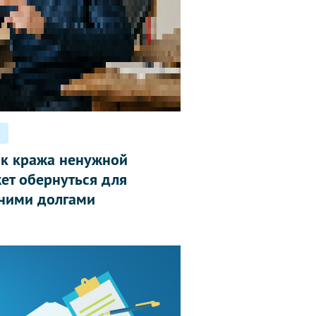
ак кража ненужной
ет обернуться для
ними долгами