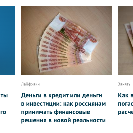
Лайфхаки
Занять
аты
Деньги в кредит или деньги
Как 
в инвестиции: как россиянам
пога
ого
принимать финансовые
расч
решения в новой реальности