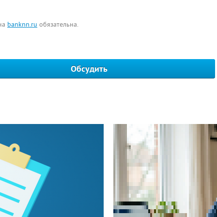
 на
banknn.ru
обязательна.
Обсудить