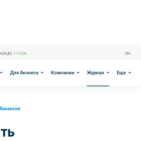
 626,82
+119,96
18+
Для бизнеса
Компании
Журнал
Еще
Вакансии
ть