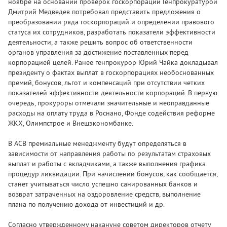
ноябре на основании проверок госкорпораций Генпрокуратурой
Дмитрий Медведев потребовал представить предложения о
преобразовании ряда госкорпораций и определении правового
статуса их сотрудников, разработать показатели эффективности
деятельности, а также решить вопрос об ответственности
органов управления за достижение поставленных перед
корпорацией целей. Ранее генпрокурор Юрий Чайка докладывал
президенту о фактах выплат в госкорпорациях необоснованных
премий, бонусов, льгот и компенсаций при отсутствии четких
показателей эффективности деятельности корпораций. В первую
очередь, прокуроры отмечали значительные и неоправданные
расходы на оплату труда в Роснано, Фонде содействия реформе
ЖКХ, Олимпстрое и Внешэкономбанке.
В АСВ премиальные менеджменту будут определяться в
зависимости от направления работы по результатам страховых
выплат и работы с вкладчиками, а также выполнения графика
процедур ликвидации. При начислении бонусов, как сообщается,
станет учитываться число успешно санированных банков и
возврат затраченных на оздоровление средств, выполнение
плана по получению дохода от инвестиций и др.
Согласно утвержденному накануне советом директоров отчету