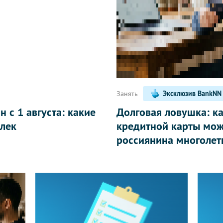
Написать
Занять
Эксклюзив BankNN
 с 1 августа: какие
Долговая ловушка: к
лек
кредитной карты мож
россиянина многолет