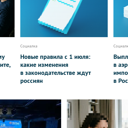
Социалка
Социал
му
Новые правила с 1 июля:
Выпл
ите,
какие изменения
в аэ
в законодательстве ждут
импо
россиян
в Ро