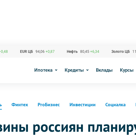
+0,48
EUR ЦБ
94,06
+0,87
Нефть
80,45
+6,34
Золото ЦБ
11
Ипотека
Кредиты
Вклады
Курсы
ь
Финтех
ProБизнес
Инвестиции
Социалка
вины россиян планир